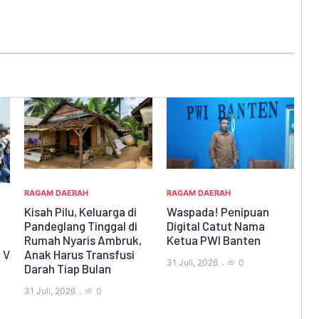
RAGAM DAERAH
RA
Waspada! Penipuan
B
RAGAM DAERAH
Digital Catut Nama
S
Ketum RPM Desak
Ketua PWI Banten
G
Bupati Pandeglang
C
Segera Terbitkan
31 Juli, 2026
0
Perbup Anti LGBT
28
28 Juli, 2026
0