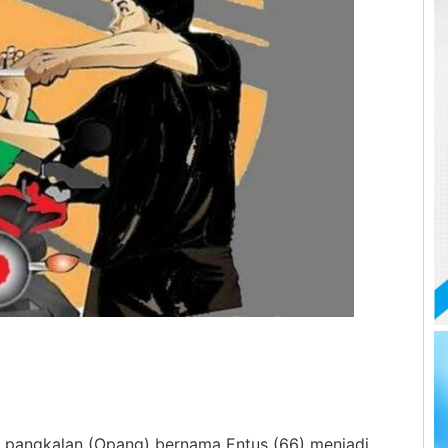
 pangkalan (Opang) bernama Entus (66) menjadi