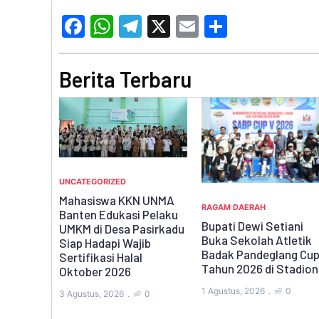
Facebook
WhatsApp
Telegram
X
Email
Share
Berita Terbaru
RAGAM DAERAH
N UNMA
RAGAM DAERAH
Kisah Pilu, Keluarga di
 Pelaku
Bupati Dewi Setiani
Pandeglang Tinggal di
asirkadu
Buka Sekolah Atletik
Rumah Nyaris Ambruk,
ib
Badak Pandeglang Cup V
Anak Harus Transfusi
l
Tahun 2026 di Stadion
Darah Tiap Bulan
1 Agustus, 2026
0
31 Juli, 2026
0
0