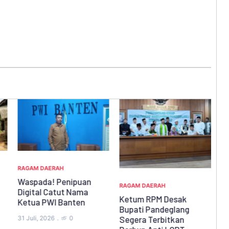
RAGAM DAERAH
RA
Waspada! Penipuan
B
RAGAM DAERAH
Digital Catut Nama
S
Ketum RPM Desak
Ketua PWI Banten
G
Bupati Pandeglang
C
Segera Terbitkan
31 Juli, 2026
0
28