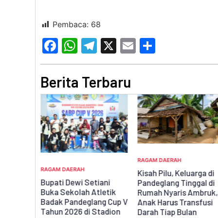
Pembaca:
68
Facebook
WhatsApp
Telegram
X
Email
Share
Berita Terbaru
RAGAM DAERAH
N UNMA
RAGAM DAERAH
Kisah Pilu, Keluarga di
 Pelaku
Bupati Dewi Setiani
Pandeglang Tinggal di
asirkadu
Buka Sekolah Atletik
Rumah Nyaris Ambruk,
ib
Badak Pandeglang Cup V
Anak Harus Transfusi
l
Tahun 2026 di Stadion
Darah Tiap Bulan