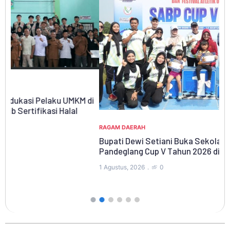
di
RA
Ki
Ny
RAGAM DAERAH
Bupati Dewi Setiani Buka Sekolah Atletik Badak
31 
Pandeglang Cup V Tahun 2026 di Stadion
1 Agustus, 2026
0