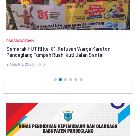
RA
Re
Ba
RAGAM DAERAH
7 A
Semarak HUT RI ke-81, Ratusan Warga Karaton
Pandeglang Tumpah Ruah Ikuti Jalan Santai
9 Agustus, 2026
0