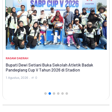
di
RA
Ki
Ny
RAGAM DAERAH
Bupati Dewi Setiani Buka Sekolah Atletik Badak
31 
Pandeglang Cup V Tahun 2026 di Stadion
1 Agustus, 2026
0