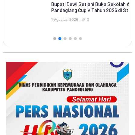
Bupati Dewi Setiani Buka Sekolah Atletik Badak
31 
Pandeglang Cup V Tahun 2026 di Stadion
1 Agustus, 2026
0