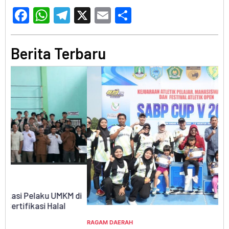
Facebook
WhatsApp
Telegram
X
Email
Share
Berita Terbaru
di
RA
Ki
Ny
RAGAM DAERAH