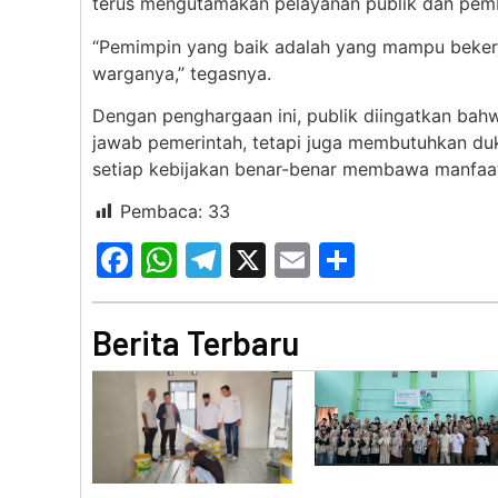
terus mengutamakan pelayanan publik dan pem
“Pemimpin yang baik adalah yang mampu bekerja
warganya,” tegasnya.
Dengan penghargaan ini, publik diingatkan ba
jawab pemerintah, tetapi juga membutuhkan du
setiap kebijakan benar-benar membawa manfaat
Pembaca:
33
Facebook
WhatsApp
Telegram
X
Email
Share
Berita Terbaru