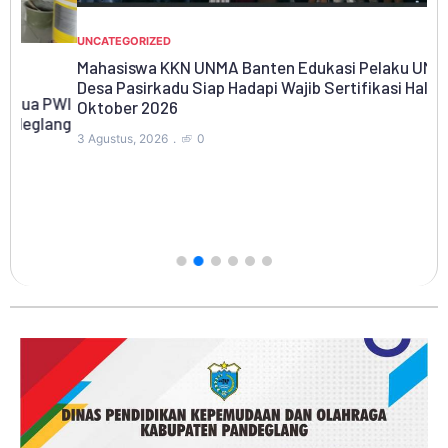
UNCATEGORIZED
Mahasiswa KKN UNMA Banten Edukasi Pelaku UMKM di
Desa Pasirkadu Siap Hadapi Wajib Sertifikasi Halal
WI
Oktober 2026
ng
RA
3 Agustus, 2026
0
Bu
Pa
1 A