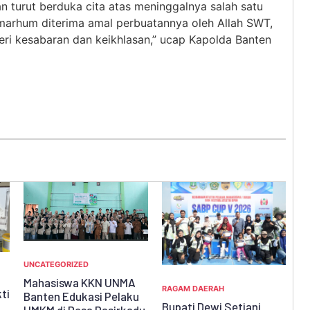
 turut berduka cita atas meninggalnya salah satu
marhum diterima amal perbuatannya oleh Allah SWT,
eri kesabaran dan keikhlasan,” ucap Kapolda Banten
RA
RAGAM DAERAH
RAGAM DAERAH
W
Kisah Pilu, Keluarga di
u
Bupati Dewi Setiani
D
Pandeglang Tinggal di