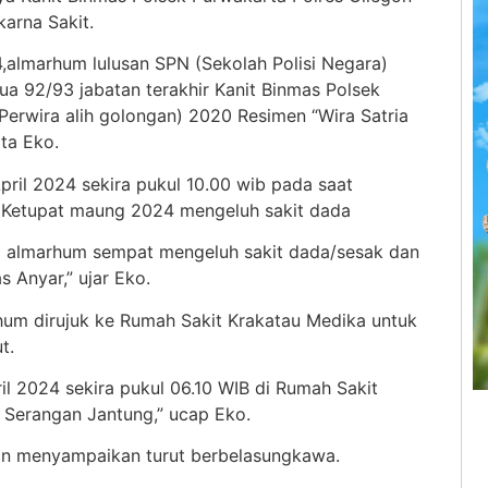
arna Sakit.
4,almarhum lulusan SPN (Sekolah Polisi Negara)
a 92/93 jabatan terakhir Kanit Binmas Polsek
Perwira alih golongan) 2020 Resimen “Wira Satria
ta Eko.
ril 2024 sekira pukul 10.00 wib pada saat
 Ketupat maung 2024 mengeluh sakit dada
t) almarhum sempat mengeluh sakit dada/sesak dan
 Anyar,” ujar Eko.
um dirujuk ke Rumah Sakit Krakatau Medika untuk
t.
l 2024 sekira pukul 06.10 WIB di Rumah Sakit
 Serangan Jantung,” ucap Eko.
ran menyampaikan turut berbelasungkawa.