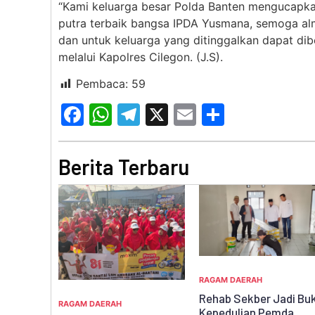
“Kami keluarga besar Polda Banten mengucapkan
putra terbaik bangsa IPDA Yusmana, semoga al
dan untuk keluarga yang ditinggalkan dapat dib
melalui Kapolres Cilegon. (J.S).
Pembaca:
59
Facebook
WhatsApp
Telegram
X
Email
Share
Berita Terbaru
UNCATEGORIZED
RAGAM DAERAH
Mahasiswa KKN UNMA
Rehab Sekber Jadi Bukti
Banten Edukasi Pelak
Kepedulian Pemda,