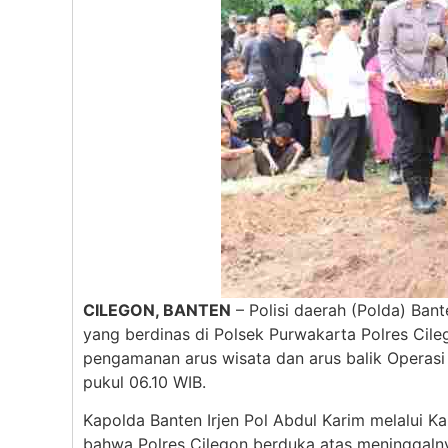
CILEGON, BANTEN
– Polisi daerah (Polda) Ban
yang berdinas di Polsek Purwakarta Polres Cil
pengamanan arus wisata dan arus balik Operas
pukul 06.10 WIB.
Kapolda Banten Irjen Pol Abdul Karim melalui 
bahwa Polres Cilegon berduka atas meninggalny