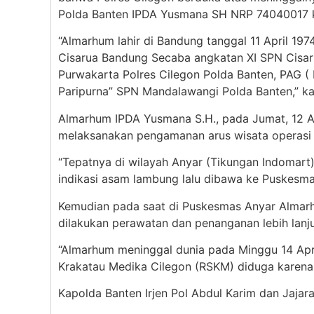
Polda Banten IPDA Yusmana SH NRP 74040017 k
“Almarhum lahir di Bandung tanggal 11 April 197
Cisarua Bandung Secaba angkatan XI SPN Cisaru
Purwakarta Polres Cilegon Polda Banten, PAG ( 
Paripurna” SPN Mandalawangi Polda Banten,” ka
Almarhum IPDA Yusmana S.H., pada Jumat, 12 Ap
melaksanakan pengamanan arus wisata operasi
“Tepatnya di wilayah Anyar (Tikungan Indomar
indikasi asam lambung lalu dibawa ke Puskesmas
Kemudian pada saat di Puskesmas Anyar Almarh
dilakukan perawatan dan penanganan lebih lanju
“Almarhum meninggal dunia pada Minggu 14 Apri
Krakatau Medika Cilegon (RSKM) diduga karena
Kapolda Banten Irjen Pol Abdul Karim dan Jaja