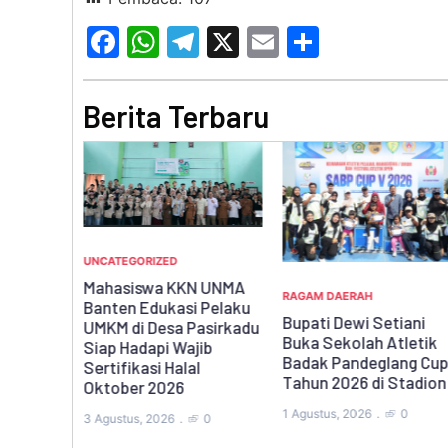
Facebook
WhatsApp
Telegram
X
Email
Share
Berita Terbaru
UNCATEGORIZED
Mahasiswa KKN UNMA
RAGAM DAERAH
adi Bukti
Banten Edukasi Pelaku
Bupati Dewi Setiani
da,
UMKM di Desa Pasirkadu
Buka Sekolah Atletik
en
Siap Hadapi Wajib
Badak Pandeglang Cup
atan
Sertifikasi Halal
Tahun 2026 di Stadion
Oktober 2026
1 Agustus, 2026
0
3 Agustus, 2026
0
0