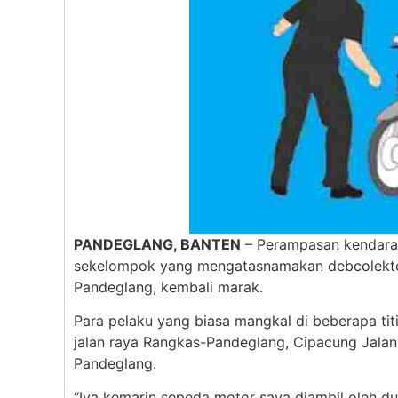
PANDEGLANG, BANTEN
– Perampasan kendaraa
sekelompok yang mengatasnamakan debcolektor 
Pandeglang, kembali marak.
Para pelaku yang biasa mangkal di beberapa tit
jalan raya Rangkas-Pandeglang, Cipacung Jala
Pandeglang.
“Iya kemarin sepeda motor saya diambil oleh d