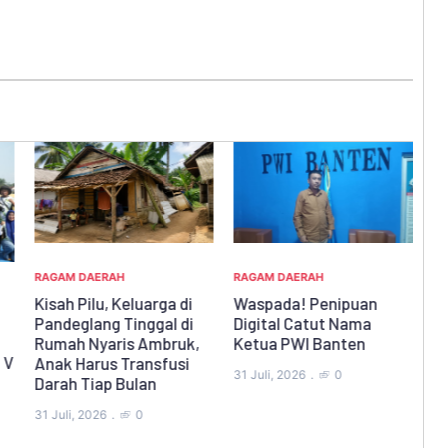
RAGAM DAERAH
RAGAM DAERAH
Waspada! Penipuan
Kisah Pilu, Keluarga di
RA
Digital Catut Nama
Pandeglang Tinggal di
K
Ketua PWI Banten
Rumah Nyaris Ambruk,
B
 V
Anak Harus Transfusi
S
31 Juli, 2026
0
Darah Tiap Bulan
P
31 Juli, 2026
0
28