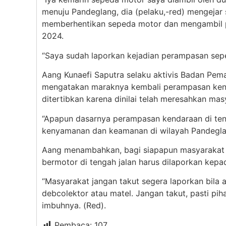
menuju Pandeglang, dia (pelaku,-red) mengeja
memberhentikan sepeda motor dan mengambil pa
2024.
“Saya sudah laporkan kejadian perampasan sep
Aang Kunaefi Saputra selaku aktivis Badan Pe
mengatakan maraknya kembali perampasan kenda
ditertibkan karena dinilai telah meresahkan mas
“Apapun dasarnya perampasan kendaraan di ten
kenyamanan dan keamanan di wilayah Pandeglang
Aang menambahkan, bagi siapapun masyarakat
bermotor di tengah jalan harus dilaporkan kepa
“Masyarakat jangan takut segera laporkan bil
debcolektor atau matel. Jangan takut, pasti pi
imbuhnya. (Red).
Pembaca:
107