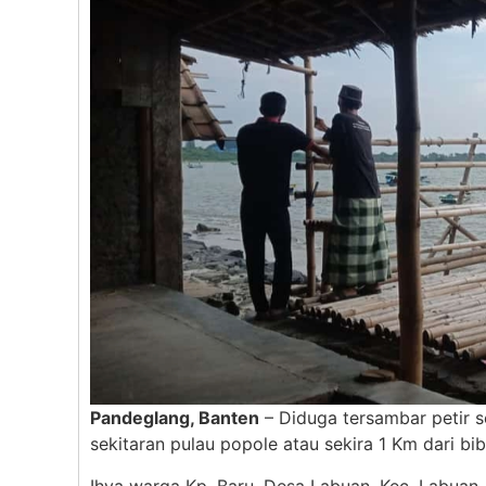
Pandeglang, Banten
– Diduga tersambar petir s
sekitaran pulau popole atau sekira 1 Km dari bi
Ihya warga Kp. Baru, Desa Labuan, Kec. Labuan,