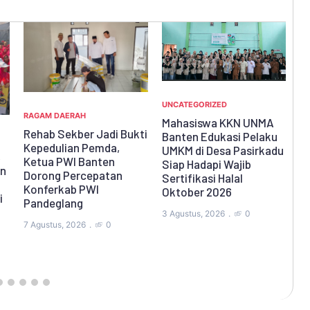
UNCATEGORIZED
RA
Mahasiswa KKN UNMA
RAGAM DAERAH
ti
Ki
Banten Edukasi Pelaku
Bupati Dewi Setiani
P
UMKM di Desa Pasirkadu
Buka Sekolah Atletik
R
Siap Hadapi Wajib
Badak Pandeglang Cup V
A
Sertifikasi Halal
Tahun 2026 di Stadion
D
Oktober 2026
1 Agustus, 2026
0
31
3 Agustus, 2026
0