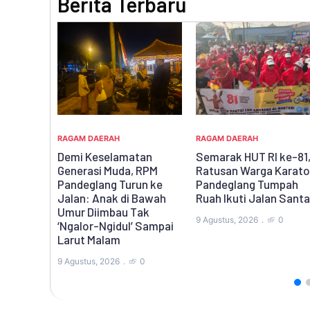
Berita Terbaru
RAGAM DAERAH
Rehab Sekber Jadi Buk
RAGAM DAERAH
Kepedulian Pemda,
tan
Semarak HUT RI ke-81,
Ketua PWI Banten
 RPM
Ratusan Warga Karaton
Dorong Percepatan
un ke
Pandeglang Tumpah
Konferkab PWI
 Bawah
Ruah Ikuti Jalan Santai
Pandeglang
ak
9 Agustus, 2026
0
 Sampai
7 Agustus, 2026
0
0