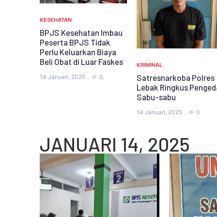
Diduga Belum Miliki Izin
Satpol PP Sambangi
Pembangunan Gudang
n Imbau
Semen
idak
 Biaya
14 Januari, 2025
0
r Faskes
KRIMINAL
Satresnarkoba Polres
0
Lebak Ringkus Pengedar
Sabu-sabu
14 Januari, 2025
0
JANUARI 14, 2025