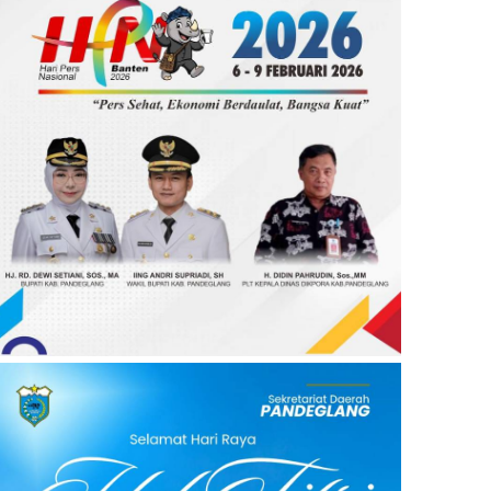
duga Belum Miliki Izin,
atpol PP Sambangi
embangunan Gudang
emen
 Januari, 2025
0