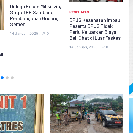
,
Di
S
KESEHATAN
P
BPJS Kesehatan Imbau
S
Peserta BPJS Tidak
Perlu Keluarkan Biaya
14
Beli Obat di Luar Faskes
KRIMINAL
Satresnarkoba Polres
14 Januari, 2025
0
Lebak Ringkus Pengedar
Sabu-sabu
14 Januari, 2025
0