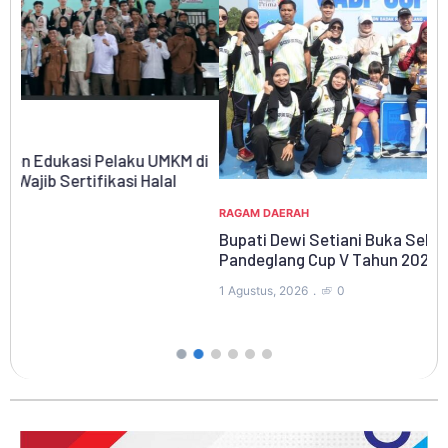
di
RA
Ki
Ny
RAGAM DAERAH
Bupati Dewi Setiani Buka Sekolah Atletik Badak
31 
Pandeglang Cup V Tahun 2026 di Stadion
1 Agustus, 2026
0