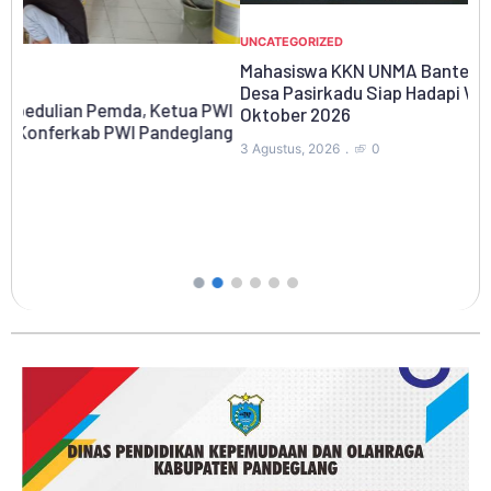
UNCATEGORIZED
Mahasiswa KKN UNMA Banten Edukasi Pelaku UMKM di
Desa Pasirkadu Siap Hadapi Wajib Sertifikasi Halal
WI
Oktober 2026
ng
RA
3 Agustus, 2026
0
Bu
Pa
1 A