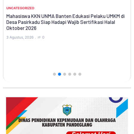
UNCATEGORIZED
Mahasiswa KKN UNMA Banten Edukasi Pelaku UMKM di
Desa Pasirkadu Siap Hadapi Wajib Sertifikasi Halal
WI
Oktober 2026
ng
RA
3 Agustus, 2026
0
Bu
Pa
1 A