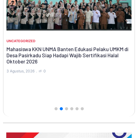
UNCATEGORIZED
Mahasiswa KKN UNMA Banten Edukasi Pelaku UMKM di
Desa Pasirkadu Siap Hadapi Wajib Sertifikasi Halal
WI
Oktober 2026
ng
RA
3 Agustus, 2026
0
Bu
Pa
1 A