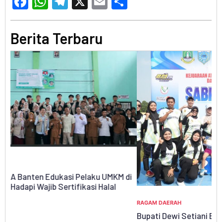
Facebook
WhatsApp
Telegram
X
Email
Share
Berita Terbaru
di
RA
Ki
Ny
RAGAM DAERAH
Bupati Dewi Setiani Buka Sekolah Atletik Badak
31 