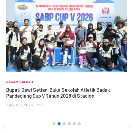
di
RA
Ki
Ny
RAGAM DAERAH
Bupati Dewi Setiani Buka Sekolah Atletik Badak
31 
Pandeglang Cup V Tahun 2026 di Stadion
1 Agustus, 2026
0