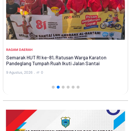
RA
Re
Ba
RAGAM DAERAH
7 A
Semarak HUT RI ke-81, Ratusan Warga Karaton
Pandeglang Tumpah Ruah Ikuti Jalan Santai
9 Agustus, 2026
0